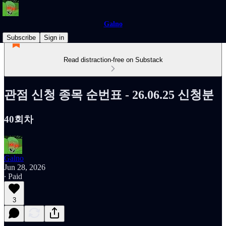
Galno
Subscribe
Sign in
Read distraction-free on Substack
관점 신청 종목 순번표 - 26.06.25 신청분
40회차
Galno
Jun 28, 2026
∙ Paid
3