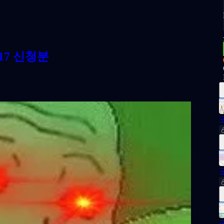
.17 신청분
구
구
구