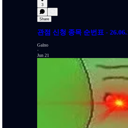
3
Share
관점 신청 종목 순번표 - 26.06
Galno
·
Jun 21