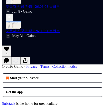
구독자 신청 관점 - 26.06.08 녹화본
Jun 8
Galno
•
구독자 신청 관점 - 26.05.31 녹화본
May 31
Galno
•
4
© 2026 Galno
·
Privacy
∙
Terms
∙
Collection notice
Start your Substack
Get the app
Substack
is the home for great culture