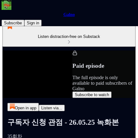
Galno
Subscribe
Sign in
Listen distraction-free on Substack
Paid episode
The full episode is only
available to paid subscribers of
Galno
Subscribe to watch
Open in app
Listen via...
구독자 신청 관점 - 26.05.25 녹화본
35회차